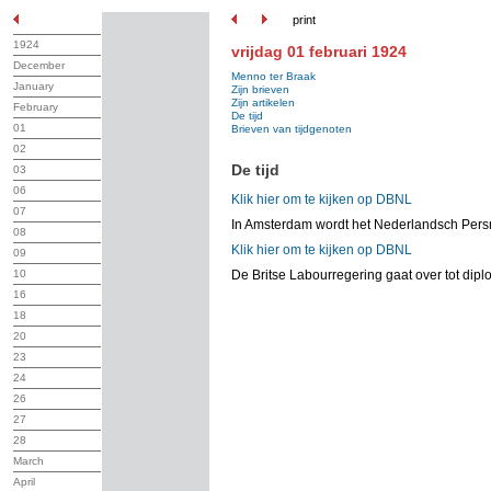
print
1924
vrijdag 01 februari 1924
December
Menno ter Braak
January
Zijn brieven
Zijn artikelen
February
De tijd
01
Brieven van tijdgenoten
02
De tijd
03
06
Klik hier om te kijken op DBNL
07
In Amsterdam wordt het Nederlandsch Pe
08
Klik hier om te kijken op DBNL
09
10
De Britse Labourregering gaat over tot di
16
18
20
23
24
26
27
28
March
April