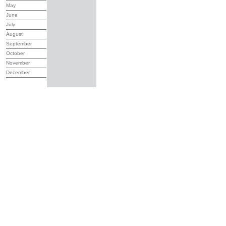
May
June
July
August
September
October
November
December