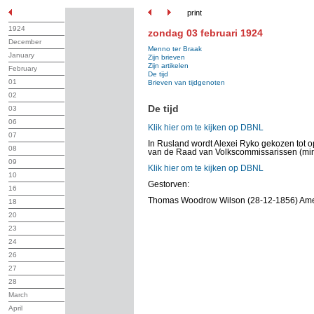
print
1924
zondag 03 februari 1924
December
Menno ter Braak
January
Zijn brieven
Zijn artikelen
February
De tijd
01
Brieven van tijdgenoten
02
De tijd
03
06
Klik hier om te kijken op DBNL
07
In Rusland wordt Alexei Ryko gekozen tot op
08
van de Raad van Volkscommissarissen (mini
09
Klik hier om te kijken op DBNL
10
Gestorven:
16
Thomas Woodrow Wilson (28-12-1856) Amer
18
20
23
24
26
27
28
March
April