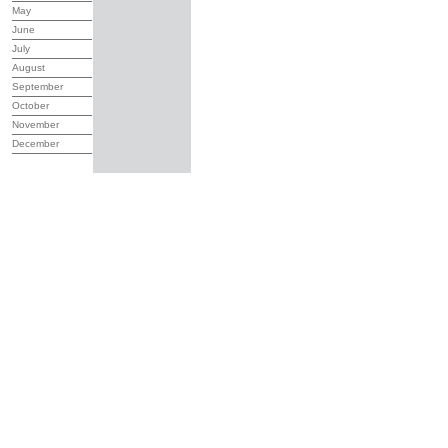
May
June
July
August
September
October
November
December