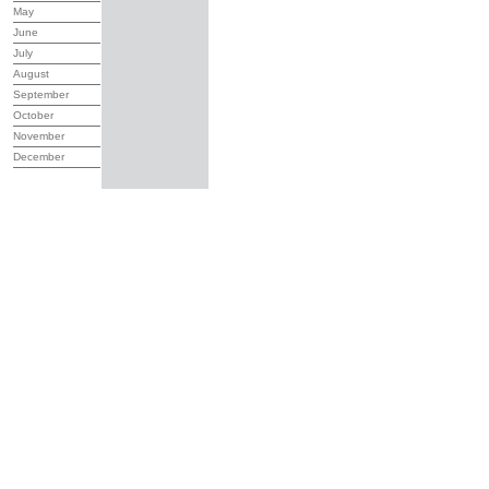
May
June
July
August
September
October
November
December