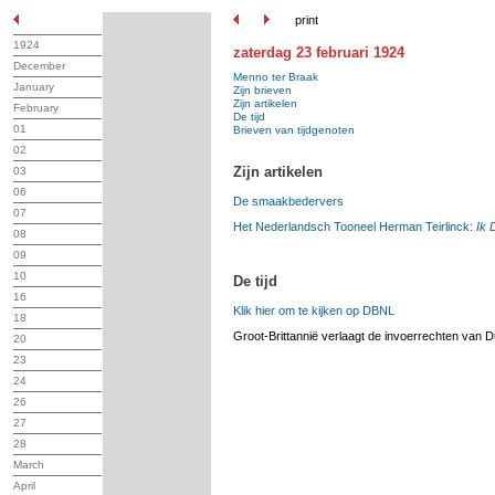
print
1924
zaterdag 23 februari 1924
December
Menno ter Braak
January
Zijn brieven
Zijn artikelen
February
De tijd
01
Brieven van tijdgenoten
02
Zijn artikelen
03
06
De smaakbedervers
07
Het Nederlandsch Tooneel Herman Teirlinck:
Ik 
08
09
10
De tijd
16
Klik hier om te kijken op DBNL
18
Groot-Brittannië verlaagt de invoerrechten van D
20
23
24
26
27
28
March
April