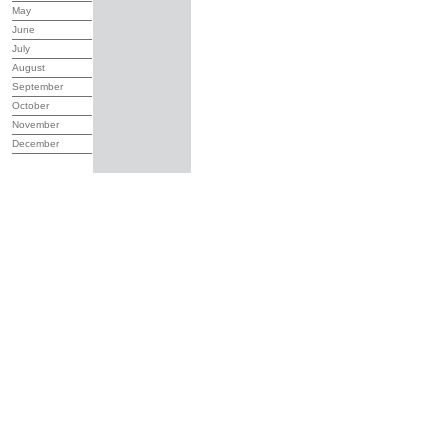
May
June
July
August
September
October
November
December