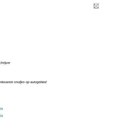
hrijver
ieuwste snufjes op autogebied
24
24