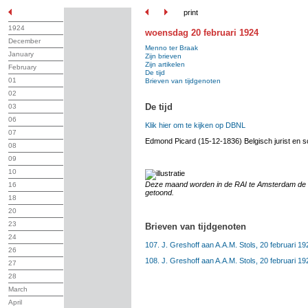
print
1924
woensdag 20 februari 1924
December
Menno ter Braak
January
Zijn brieven
Zijn artikelen
February
De tijd
01
Brieven van tijdgenoten
02
De tijd
03
06
Klik hier om te kijken op DBNL
07
Edmond Picard (15-12-1836) Belgisch jurist en sc
08
09
10
Deze maand worden in de RAI te Amsterdam de n
16
getoond.
18
20
23
Brieven van tijdgenoten
24
107. J. Greshoff aan A.A.M. Stols, 20 februari 19
26
108. J. Greshoff aan A.A.M. Stols, 20 februari 19
27
28
March
April