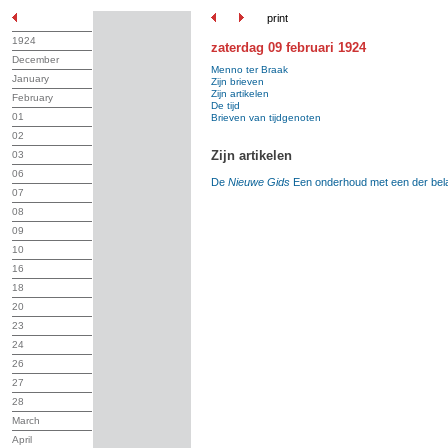
print
1924
zaterdag 09 februari 1924
December
Menno ter Braak
January
Zijn brieven
Zijn artikelen
February
De tijd
01
Brieven van tijdgenoten
02
Zijn artikelen
03
06
De
Nieuwe Gids
Een onderhoud met een der be
07
08
09
10
16
18
20
23
24
26
27
28
March
April