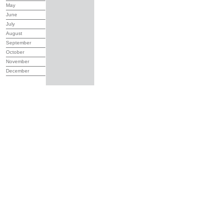
May
June
July
August
September
October
November
December