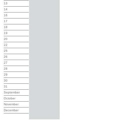
13
14
16
17
18
19
20
22
25
26
27
28
29
30
31
September
October
November
December