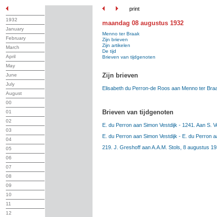
print
1932
maandag 08 augustus 1932
January
Menno ter Braak
February
Zijn brieven
Zijn artikelen
March
De tijd
April
Brieven van tijdgenoten
May
Zijn brieven
June
July
Elisabeth du Perron-de Roos aan Menno ter Bra
August
00
Brieven van tijdgenoten
01
02
E. du Perron aan Simon Vestdijk - 1241. Aan S. V
03
E. du Perron aan Simon Vestdijk - E. du Perron a
04
219. J. Greshoff aan A.A.M. Stols, 8 augustus 1
05
06
07
08
09
10
11
12