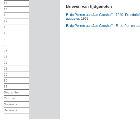
13
Brieven van tijdgenoten
14
E. du Perron aan Jan Greshoff - 1240. Prentbrief
16
augustus 1932
17
E. du Perron aan Jan Greshoff - E. du Perron aa
18
19
20
22
25
26
27
28
29
30
31
September
October
November
December