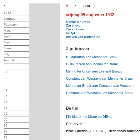
print
1932
vrijdag 05 augustus 1932
January
Menno ter Braak
February
Zijn brieven
Zijn artikelen
March
De tijd
April
Brieven van tijdgenoten
May
Zijn brieven
June
July
H. Marsman aan Menno ter Braak
August
E. du Perron aan Menno ter Braak
00
Menno ter Braak aan Everard Bouws
01
02
Constant van Wessem aan Menno ter Braak
03
Menno ter Braak aan Constant van Wessem
04
Constant van Wessem aan Menno ter Braak
05
06
De tijd
07
08
Klik hier om te kijken op DBNL
09
Gestorven:
10
Israël Querido (1-10-1872), Nederlands romanschr
11
12