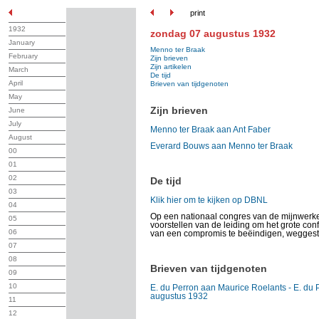
print
1932
zondag 07 augustus 1932
January
Menno ter Braak
February
Zijn brieven
Zijn artikelen
March
De tijd
April
Brieven van tijdgenoten
May
Zijn brieven
June
July
Menno ter Braak aan Ant Faber
August
Everard Bouws aan Menno ter Braak
00
01
02
De tijd
03
Klik hier om te kijken op DBNL
04
Op een nationaal congres van de mijnwerke
05
voorstellen van de leiding om het grote conf
06
van een compromis te beëindigen, wegges
07
08
Brieven van tijdgenoten
09
10
E. du Perron aan Maurice Roelants - E. du 
augustus 1932
11
12