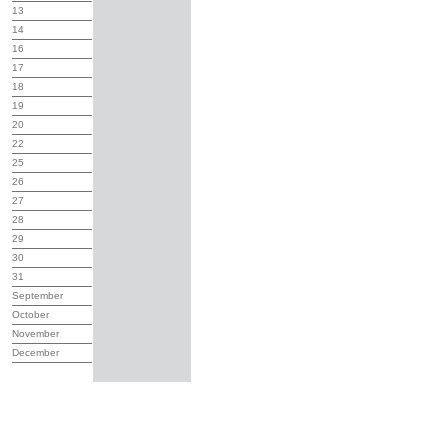
13
14
16
17
18
19
20
22
25
26
27
28
29
30
31
September
October
November
December