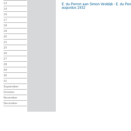
13
E. du Perron aan Simon Vestdijk - E. du Per
augustus 1932
14
16
17
18
19
20
22
25
26
27
28
29
30
31
September
October
November
December