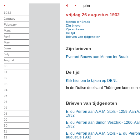
print
1932
vrijdag 26 augustus 1932
January
Menno ter Braak
February
Zijn brieven
Zijn artikelen
March
De tijd
April
Brieven van tijdgenoten
May
Zijn brieven
June
July
Everard Bouws aan Menno ter Braak
August
00
De tijd
01
02
Klik hier om te kijken op DBNL
03
In de Duitse deelstaat Thüringen komt een 
04
05
06
Brieven van tijdgenoten
07
E. du Perron aan A.A.M. Stols - 1259. Aan A
08
1932
09
E. du Perron aan Simon Vestdijk - 1260. Aan
10
1932
11
E. du Perron aan A.A.M. Stols - E. du Perron
augustus 1932
12