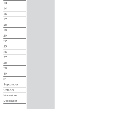
13
14
16
17
18
19
20
22
25
26
27
28
29
30
31
September
October
November
December