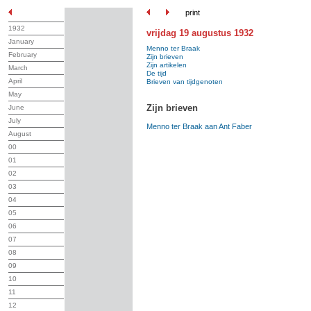
print
1932
vrijdag 19 augustus 1932
January
Menno ter Braak
February
Zijn brieven
Zijn artikelen
March
De tijd
April
Brieven van tijdgenoten
May
Zijn brieven
June
July
Menno ter Braak aan Ant Faber
August
00
01
02
03
04
05
06
07
08
09
10
11
12