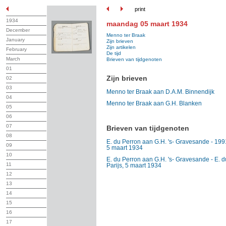
print
1934
maandag 05 maart 1934
December
Menno ter Braak
January
Zijn brieven
Zijn artikelen
February
De tijd
March
Brieven van tijdgenoten
01
Zijn brieven
02
03
Menno ter Braak aan D.A.M. Binnendijk
04
Menno ter Braak aan G.H. Blanken
05
06
07
Brieven van tijdgenoten
08
E. du Perron aan G.H. 's- Gravesande - 1991
09
5 maart 1934
10
E. du Perron aan G.H. 's- Gravesande - E. 
11
Parijs, 5 maart 1934
12
13
14
15
16
17