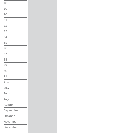
18
19
20
21
22
23
24
25
26
27
28
29
30
31
April
May
June
July
August
September
October
November
December