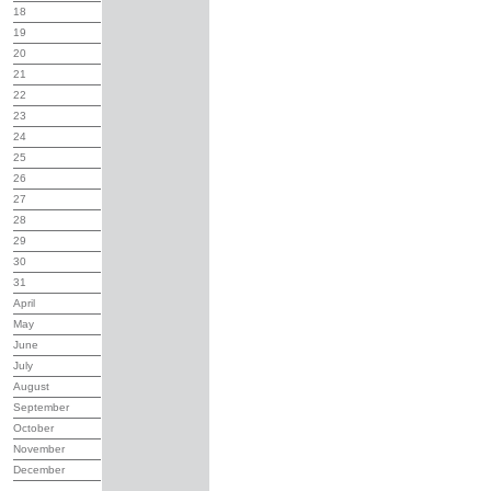
18
19
20
21
22
23
24
25
26
27
28
29
30
31
April
May
June
July
August
September
October
November
December