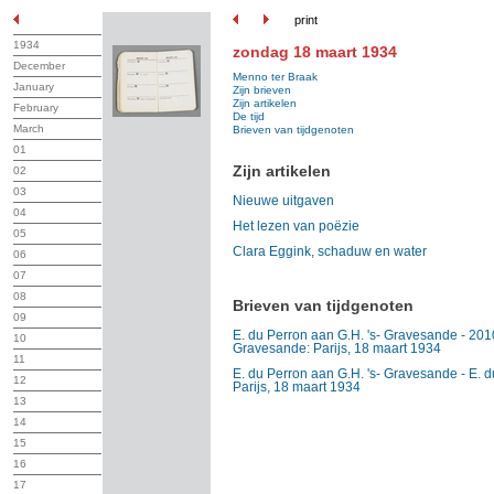
print
1934
zondag 18 maart 1934
December
Menno ter Braak
January
Zijn brieven
Zijn artikelen
February
De tijd
March
Brieven van tijdgenoten
01
Zijn artikelen
02
03
Nieuwe uitgaven
04
Het lezen van poëzie
05
Clara Eggink, schaduw en water
06
07
08
Brieven van tijdgenoten
09
E. du Perron aan G.H. 's- Gravesande - 2010.
10
Gravesande: Parijs, 18 maart 1934
11
E. du Perron aan G.H. 's- Gravesande - E. 
12
Parijs, 18 maart 1934
13
14
15
16
17