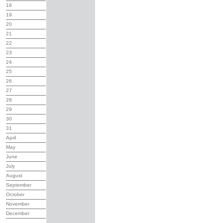
18
19
20
21
22
23
24
25
26
27
28
29
30
31
April
May
June
July
August
September
October
November
December