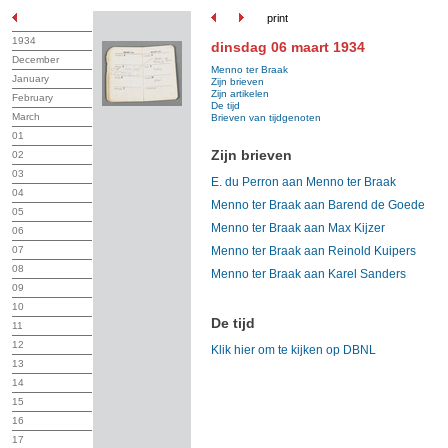
print
1934
dinsdag 06 maart 1934
December
Menno ter Braak
January
Zijn brieven
Zijn artikelen
February
De tijd
March
Brieven van tijdgenoten
01
Zijn brieven
02
03
E. du Perron aan Menno ter Braak
04
Menno ter Braak aan Barend de Goede
05
Menno ter Braak aan Max Kijzer
06
07
Menno ter Braak aan Reinold Kuipers
08
Menno ter Braak aan Karel Sanders
09
10
De tijd
11
12
Klik hier om te kijken op DBNL
13
14
15
16
17