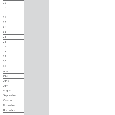
18
19
20
21
22
23
24
25
26
27
28
29
30
31
April
May
June
July
August
September
October
November
December