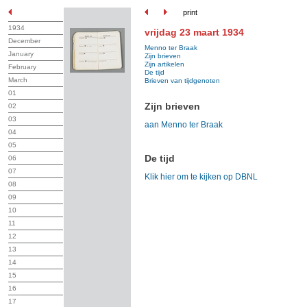
print
1934
vrijdag 23 maart 1934
December
Menno ter Braak
January
Zijn brieven
Zijn artikelen
February
De tijd
March
Brieven van tijdgenoten
01
Zijn brieven
02
03
aan Menno ter Braak
04
05
De tijd
06
07
Klik hier om te kijken op DBNL
08
09
10
11
12
13
14
15
16
17