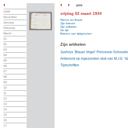
print
1934
vrijdag 02 maart 1934
December
Menno ter Braak
January
Zijn brieven
Zijn artikelen
February
De tijd
March
Brieven van tijdgenoten
01
Zijn artikelen
02
03
Jushnys ‘Blauer Vogel’ Princesse-Schouwb
04
Antwoord op ingezonden stuk van M.J.E. Y
05
Tijdschriften
06
07
08
09
10
11
12
13
14
15
16
17