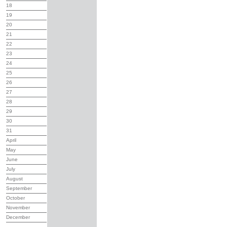
18
19
20
21
22
23
24
25
26
27
28
29
30
31
April
May
June
July
August
September
October
November
December