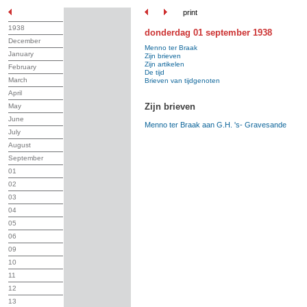
print
1938
donderdag 01 september 1938
December
Menno ter Braak
January
Zijn brieven
Zijn artikelen
February
De tijd
March
Brieven van tijdgenoten
April
Zijn brieven
May
June
Menno ter Braak aan G.H. 's- Gravesande
July
August
September
01
02
03
04
05
06
09
10
11
12
13