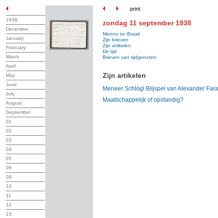
print
1938
zondag 11 september 1938
December
Menno ter Braak
January
Zijn brieven
Zijn artikelen
February
De tijd
March
Brieven van tijdgenoten
April
Zijn artikelen
May
June
Meneer Schlögl Blijspel van Alexander Fa
July
Maatschappelijk of opstandig?
August
September
01
02
03
04
05
06
09
10
11
12
13