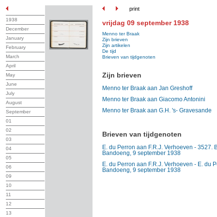
print
1938
vrijdag 09 september 1938
December
Menno ter Braak
January
Zijn brieven
Zijn artikelen
February
De tijd
March
Brieven van tijdgenoten
April
Zijn brieven
May
June
Menno ter Braak aan Jan Greshoff
July
Menno ter Braak aan Giacomo Antonini
August
Menno ter Braak aan G.H. 's- Gravesande
September
01
02
Brieven van tijdgenoten
03
E. du Perron aan F.R.J. Verhoeven - 3527. B
04
Bandoeng, 9 september 1938
05
E. du Perron aan F.R.J. Verhoeven - E. du 
06
Bandoeng, 9 september 1938
09
10
11
12
13