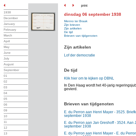
print
1938
dinsdag 06 september 1938
December
Menno ter Braak
January
Zijn brieven
Zijn artikelen
February
De tijd
March
Brieven van tijdgenoten
April
Zijn artikelen
May
June
Lof der democratie
July
August
De tijd
September
01
Klik hier om te kijken op DBNL
02
In Den Haag wordt het 40-jarig regeringsju
03
gevierd.
04
05
Brieven van tijdgenoten
06
09
E. du Perron aan Henri Mayer - 3525. Brief
september 1938
10
11
E. du Perron aan Jan Greshoff - 3524. Aan 
september 1938
12
E. du Perron aan Henri Mayer - E. du Perr
13