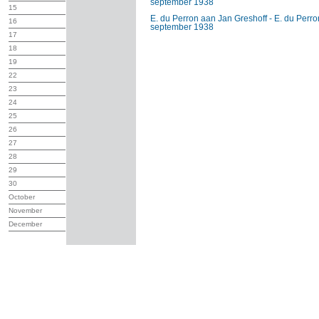
september 1938
15
E. du Perron aan Jan Greshoff - E. du Perr
16
september 1938
17
18
19
22
23
24
25
26
27
28
29
30
October
November
December