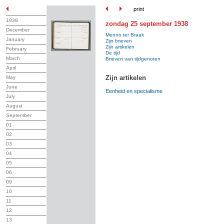
print
1938
zondag 25 september 1938
December
Menno ter Braak
January
Zijn brieven
Zijn artikelen
February
De tijd
March
Brieven van tijdgenoten
April
Zijn artikelen
May
June
Eenheid en specialisme
July
August
September
01
02
03
04
05
06
09
10
11
12
13