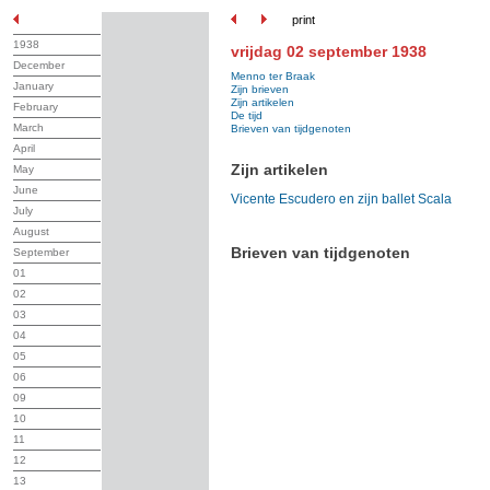
print
1938
vrijdag 02 september 1938
December
Menno ter Braak
January
Zijn brieven
Zijn artikelen
February
De tijd
March
Brieven van tijdgenoten
April
Zijn artikelen
May
June
Vicente Escudero en zijn ballet Scala
July
August
Brieven van tijdgenoten
September
01
02
03
04
05
06
09
10
11
12
13