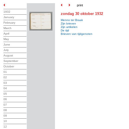
print
1932
zondag 30 oktober 1932
January
Menno ter Braak
February
Zijn brieven
Zijn artikelen
March
De tijd
April
Brieven van tijdgenoten
May
June
July
August
September
October
01
02
03
04
05
06
07
08
09
10
12