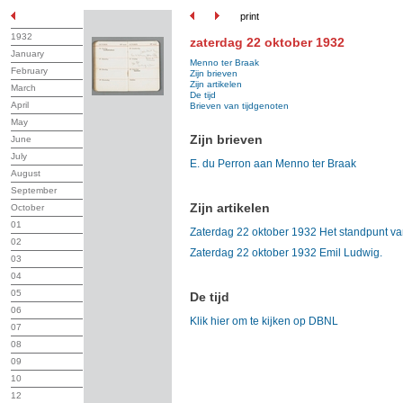
print
1932
zaterdag 22 oktober 1932
January
Menno ter Braak
February
Zijn brieven
Zijn artikelen
March
De tijd
April
Brieven van tijdgenoten
May
Zijn brieven
June
July
E. du Perron aan Menno ter Braak
August
September
Zijn artikelen
October
01
Zaterdag 22 oktober 1932 Het standpunt va
02
Zaterdag 22 oktober 1932 Emil Ludwig.
03
04
05
De tijd
06
Klik hier om te kijken op DBNL
07
08
09
10
12