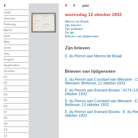
print
1932
woensdag 12 oktober 1932
January
Menno ter Braak
February
Zijn brieven
Zijn artikelen
March
De tijd
April
Brieven van tijdgenoten
May
Zijn brieven
June
July
E. du Perron aan Menno ter Braak
August
September
Brieven van tijdgenoten
October
01
E. du Perron aan Constant van Wessem - 13
02
Wessem: Bellevue, 12 oktober 1932
03
E. du Perron aan Everard Bouws - 4174 (13
oktober 1932
04
05
E. du Perron aan Constant van Wessem - E
Bellevue, 12 oktober 1932
06
E. du Perron aan Everard Bouws - E. du Pe
07
oktober 1932
08
09
10
12