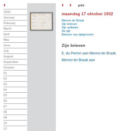
print
1932
maandag 17 oktober 1932
January
Menno ter Braak
February
Zijn brieven
Zijn artikelen
March
De tijd
April
Brieven van tijdgenoten
May
Zijn brieven
June
July
E. du Perron aan Menno ter Braak
August
Menno ter Braak aan
September
October
01
02
03
04
05
06
07
08
09
10
12