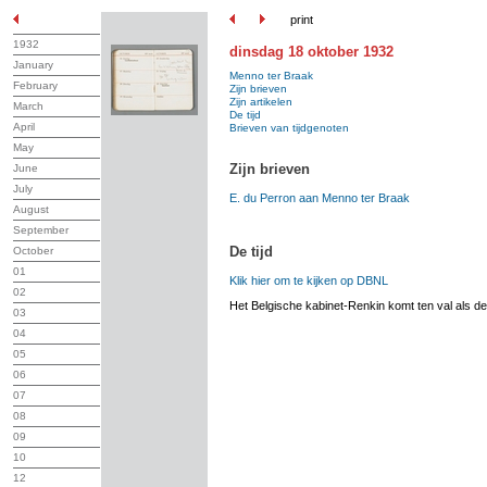
print
1932
dinsdag 18 oktober 1932
January
Menno ter Braak
February
Zijn brieven
Zijn artikelen
March
De tijd
April
Brieven van tijdgenoten
May
Zijn brieven
June
July
E. du Perron aan Menno ter Braak
August
September
De tijd
October
01
Klik hier om te kijken op DBNL
02
Het Belgische kabinet-Renkin komt ten val als de l
03
04
05
06
07
08
09
10
12