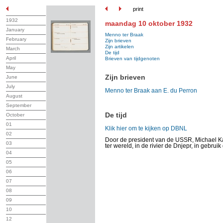
print
1932
maandag 10 oktober 1932
January
Menno ter Braak
February
Zijn brieven
Zijn artikelen
March
De tijd
April
Brieven van tijdgenoten
May
Zijn brieven
June
July
Menno ter Braak aan E. du Perron
August
September
De tijd
October
01
Klik hier om te kijken op DBNL
02
Door de president van de USSR, Michael Ka
03
ter wereld, in de rivier de Dnjepr, in gebruik
04
05
06
07
08
09
10
12