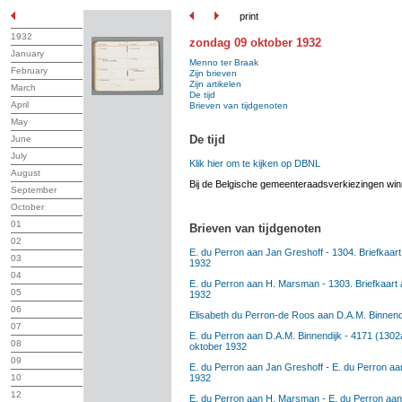
print
1932
zondag 09 oktober 1932
January
Menno ter Braak
February
Zijn brieven
Zijn artikelen
March
De tijd
April
Brieven van tijdgenoten
May
De tijd
June
July
Klik hier om te kijken op DBNL
August
Bij de Belgische gemeenteraadsverkiezingen winn
September
October
01
Brieven van tijdgenoten
02
E. du Perron aan Jan Greshoff - 1304. Briefkaart
03
1932
04
E. du Perron aan H. Marsman - 1303. Briefkaart
05
1932
06
Elisabeth du Perron-de Roos aan D.A.M. Binnendij
07
E. du Perron aan D.A.M. Binnendijk - 4171 (1302a
08
oktober 1932
09
E. du Perron aan Jan Greshoff - E. du Perron aan
1932
10
12
E. du Perron aan H. Marsman - E. du Perron aan