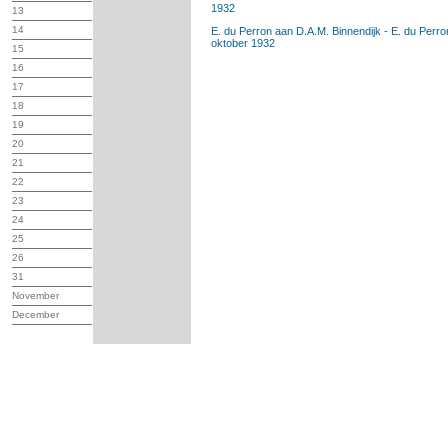
1932
13
14
E. du Perron aan D.A.M. Binnendijk - E. du Perro
oktober 1932
15
16
17
18
19
20
21
22
23
24
25
26
31
November
December