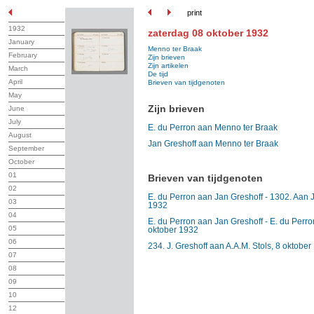
print
1932
zaterdag 08 oktober 1932
January
Menno ter Braak
February
Zijn brieven
Zijn artikelen
March
De tijd
April
Brieven van tijdgenoten
May
Zijn brieven
June
July
E. du Perron aan Menno ter Braak
August
Jan Greshoff aan Menno ter Braak
September
October
01
Brieven van tijdgenoten
02
E. du Perron aan Jan Greshoff - 1302. Aan J
03
1932
04
E. du Perron aan Jan Greshoff - E. du Perro
05
oktober 1932
06
234. J. Greshoff aan A.A.M. Stols, 8 oktobe
07
08
09
10
12