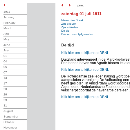
print
1911
zaterdag 01 juli 1911
January
Menno ter Braak
February
Zijn brieven
Zijn artikelen
March
De tijd
April
Brieven van tijdgenoten
May
De tijd
June
July
Klik hier om te kijken op DBNL
01
Duitsland intervenieert in de Marokko-kwe
04
Panther de haven van Agadir binnen te late
05
Klik hier om te kijken op DBNL
07
De Rotterdamse zeeliedenstaking wordt beë
13
aangesloten vereniging De Volharding ee
heeft gesloten. In Amsterdam wordt doorge
17
Algemeene Nederlandsche Zeeliedenbond; b
20
verscherpt doordat de havenarbeiders een s
26
Klik hier om te kijken op DBNL
29
31
August
September
October
November