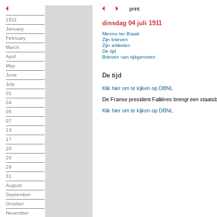
print
1911
dinsdag 04 juli 1911
January
Menno ter Braak
February
Zijn brieven
Zijn artikelen
March
De tijd
April
Brieven van tijdgenoten
May
De tijd
June
July
Klik hier om te kijken op DBNL
01
De Franse president Fallières brengt een staat
04
Klik hier om te kijken op DBNL
05
07
13
17
20
26
29
31
August
September
October
November