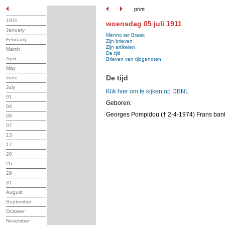
print
1911
woensdag 05 juli 1911
January
Menno ter Braak
February
Zijn brieven
Zijn artikelen
March
De tijd
April
Brieven van tijdgenoten
May
De tijd
June
July
Klik hier om te kijken op DBNL
01
Geboren:
04
Georges Pompidou († 2-4-1974) Frans banki
05
07
13
17
20
26
29
31
August
September
October
November