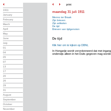
print
1911
maandag 31 juli 1911
January
Menno ter Braak
February
Zijn brieven
Zijn artikelen
March
De tijd
April
Brieven van tijdgenoten
May
De tijd
June
July
Klik hier om te kijken op DBNL
01
In Hongarije wordt verordonneerd dat met ingang
04
onderwijs alleen in het Duits gegeven mag worde
05
07
13
17
20
26
29
31
August
September
October
November