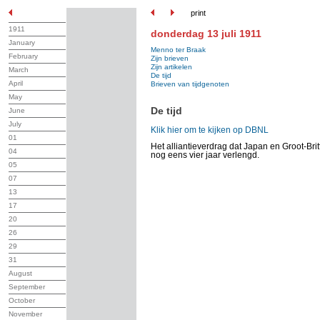
print
1911
donderdag 13 juli 1911
January
Menno ter Braak
February
Zijn brieven
Zijn artikelen
March
De tijd
April
Brieven van tijdgenoten
May
De tijd
June
July
Klik hier om te kijken op DBNL
01
Het alliantieverdrag dat Japan en Groot-Bri
04
nog eens vier jaar verlengd.
05
07
13
17
20
26
29
31
August
September
October
November