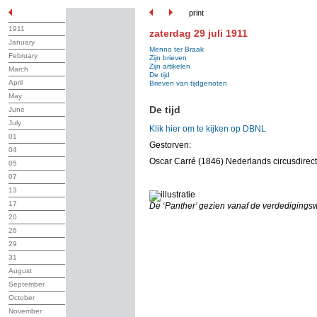
print
1911
zaterdag 29 juli 1911
January
Menno ter Braak
February
Zijn brieven
Zijn artikelen
March
De tijd
April
Brieven van tijdgenoten
May
De tijd
June
July
Klik hier om te kijken op DBNL
01
Gestorven:
04
Oscar Carré (1846) Nederlands circusdirec
05
07
13
17
De ‘Panther’ gezien vanaf de verdedigings
20
26
29
31
August
September
October
November