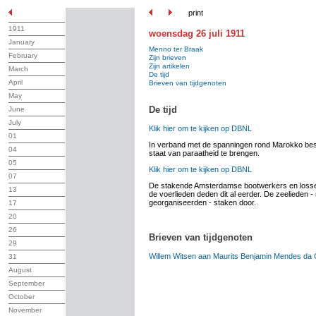
print
1911
woensdag 26 juli 1911
January
Menno ter Braak
February
Zijn brieven
Zijn artikelen
March
De tijd
April
Brieven van tijdgenoten
May
De tijd
June
July
Klik hier om te kijken op DBNL
01
In verband met de spanningen rond Marokko beslu
04
staat van paraatheid te brengen.
05
Klik hier om te kijken op DBNL
07
De stakende Amsterdamse bootwerkers en losse 
13
de voerlieden deden dit al eerder. De zeelieden - 
georganiseerden - staken door.
17
20
26
Brieven van tijdgenoten
29
Willem Witsen aan Maurits Benjamin Mendes da 
31
August
September
October
November