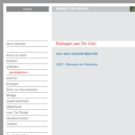
MENNO TER BRAAK
Home
Bijdragen aan 'De Gids'
deze website
over deze krant/dit tijdschrift
leven en werk
boeken
1932 - Dionysos en Pentheus
artikelen
periodieken
brieven
lezingen
foto's en documenten
filmliga
waakzaamheid
bibliotheek
over Ter Braak
nieuws/contact
colofon