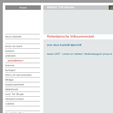
MENNO TER BRAAK
Home
Rotterdamsche Volksuniversiteit
deze website
over deze krant/dit tijdschrift
leven en werk
boeken
maart 1937 - Leven en werken: Hedendaagsch proza in
artikelen
periodieken
brieven
lezingen
foto's en documenten
filmliga
waakzaamheid
bibliotheek
over Ter Braak
nieuws/contact
colofon