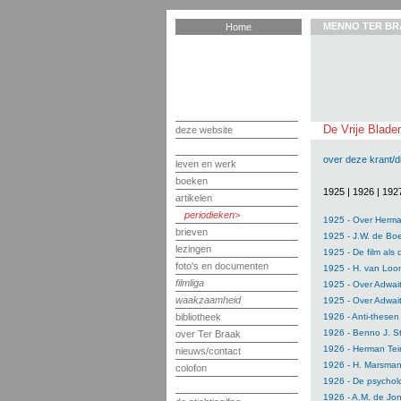
MENNO TER BR
Home
De Vrije Blade
deze website
over deze krant/dit
leven en werk
boeken
1925
|
1926
|
192
artikelen
periodieken
1925 - Over Herm
brieven
1925 - J.W. de Bo
lezingen
1925 - De film als 
foto's en documenten
1925 - H. van Loo
filmliga
1925 - Over Adwait
waakzaamheid
1925 - Over Adwait
bibliotheek
1926 - Anti-thesen
1926 - Benno J. S
over Ter Braak
1926 - Herman Teir
nieuws/contact
1926 - H. Marsman:
colofon
1926 - De psychol
1926 - A.M. de Jo