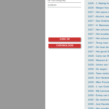
de stichting/faq
1926 - J. Mathijs A
zoeken
1926 - Margot Vos
1927 - Het opium 
1927 - Alcohol, wat
1927 - Das Grabm
1927 - H. Marsma
1927 - Het schoon
1927 - Het touwklu
1927 - Het schoon
ZOEK OP
1927 - Terug naar d
CHRONOLOGIE
1927 - De haat de
1927 - Het geval 
1928 - Carry van 
1928 - Waarom ik '
1928 - Johan van
1928 - De wegen
1929 - Twee meth
1929 - Een Nederl
1929 - Mien Proos
1929 - J. van Oud
1930 - Wij Carnava
1930 - Emmy van 
1930 - De moderne
1930 - Just Havelaa
1930 - Het onvolk