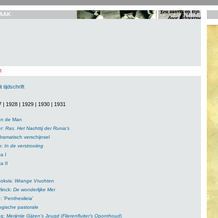
AAK
n
 tijdschrift
7
|
1928
|
1929
|
1930
|
1931
an de Man
er:
Ras. Het Nachttij der Runia's
dramatisch verschijnsel
n:
In de verstrooiing
a I
a II
tokvis:
Wrange Vruchten
linck:
De wonderlijke Mei
 'Penthesileia'
ogische pastorale
ng:
Merijntje Gijzen's Jeugd
(
Flierenfluiter's Oponthoud
)