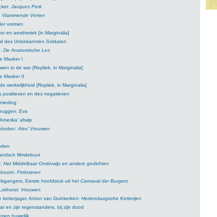
cket:
Jacques Perk
:
Vlammende Verten
der vormen
er en aesthetiek [in Marginalia]
al des Unbekannten Soldaten
n:
De Anatomische Les
e Masker I
wen in de war [Repliek, in Marginalia]
e Masker II
e werkelijkheid [Repliek, in Marginalia]
s positieven en des negatieven
Smeding
Bruggen:
Eva
Amerika' afwijs
 Vorden:
Alex' Vrouwen
oden
andsch filmdebuut
t:
Het Middelbaar Onderwijs en andere gedichten
shoorn:
Pinksteren
lsgangers, Eerste hoofdstuk uit het
Carnaval der Burgers
Lokhorst:
Vrouwen
 ketterjager, Anton van Duinkerken:
Hedendaagsche Ketterijen
r en zijn tegenstanders, bij zijn dood
omen huwelijk