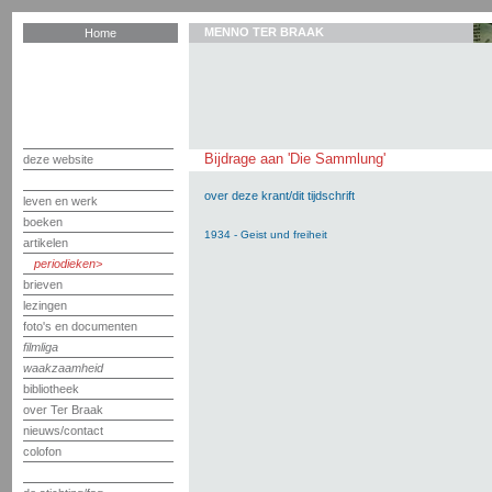
MENNO TER BRAAK
Home
Bijdrage aan 'Die Sammlung'
deze website
over deze krant/dit tijdschrift
leven en werk
boeken
1934 - Geist und freiheit
artikelen
periodieken
brieven
lezingen
foto's en documenten
filmliga
waakzaamheid
bibliotheek
over Ter Braak
nieuws/contact
colofon