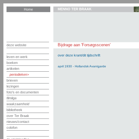
MENNO TER BRAAK
Home
Bijdrage aan 'Forsøgsscenen'
deze website
over deze krant/dit tijdschrift
leven en werk
boeken
april 1930 - Hollandsk Avantgarde
artikelen
periodieken
brieven
lezingen
foto's en documenten
filmliga
waakzaamheid
bibliotheek
over Ter Braak
nieuws/contact
colofon