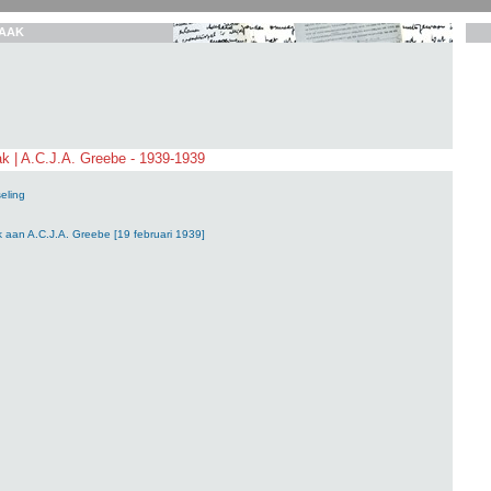
AAK
k | A.C.J.A. Greebe - 1939-1939
eling
 aan A.C.J.A. Greebe [19 februari 1939]