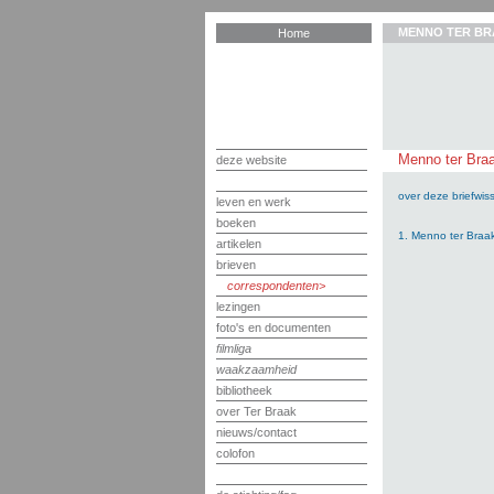
MENNO TER BR
Home
Menno ter Braa
deze website
over deze briefwiss
leven en werk
boeken
1. Menno ter Braak
artikelen
brieven
correspondenten
lezingen
foto's en documenten
filmliga
waakzaamheid
bibliotheek
over Ter Braak
nieuws/contact
colofon