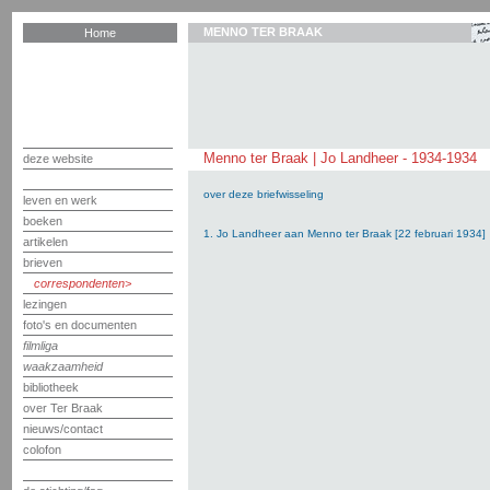
MENNO TER BRAAK
Home
Menno ter Braak | Jo Landheer - 1934-1934
deze website
over deze briefwisseling
leven en werk
boeken
1. Jo Landheer aan Menno ter Braak [22 februari 1934]
artikelen
brieven
correspondenten
lezingen
foto's en documenten
filmliga
waakzaamheid
bibliotheek
over Ter Braak
nieuws/contact
colofon