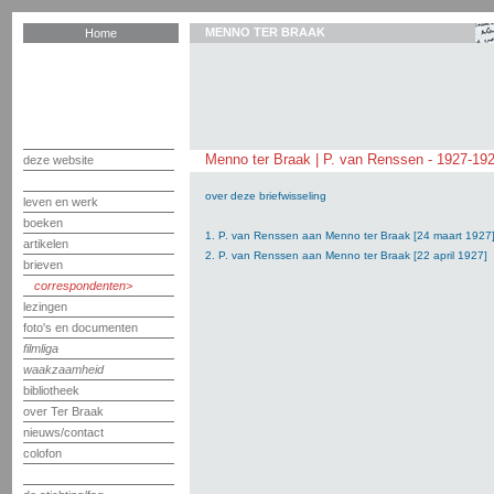
MENNO TER BRAAK
Home
Menno ter Braak | P. van Renssen - 1927-19
deze website
over deze briefwisseling
leven en werk
boeken
1. P. van Renssen aan Menno ter Braak [24 maart 1927
artikelen
2. P. van Renssen aan Menno ter Braak [22 april 1927]
brieven
correspondenten
lezingen
foto's en documenten
filmliga
waakzaamheid
bibliotheek
over Ter Braak
nieuws/contact
colofon