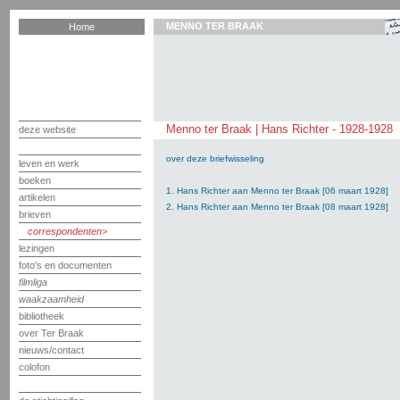
MENNO TER BRAAK
Home
Menno ter Braak | Hans Richter - 1928-1928
deze website
over deze briefwisseling
leven en werk
boeken
1. Hans Richter aan Menno ter Braak [06 maart 1928]
artikelen
2. Hans Richter aan Menno ter Braak [08 maart 1928]
brieven
correspondenten
lezingen
foto's en documenten
filmliga
waakzaamheid
bibliotheek
over Ter Braak
nieuws/contact
colofon