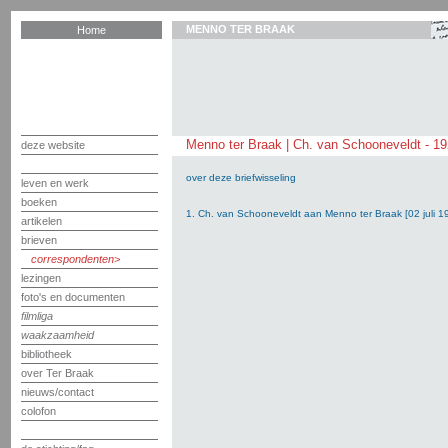
MENNO TER BRAAK
Home
Menno ter Braak | Ch. van Schooneveldt - 1
deze website
over deze briefwisseling
leven en werk
boeken
1. Ch. van Schooneveldt aan Menno ter Braak [02 juli 1
artikelen
brieven
correspondenten
lezingen
foto's en documenten
filmliga
waakzaamheid
bibliotheek
over Ter Braak
nieuws/contact
colofon