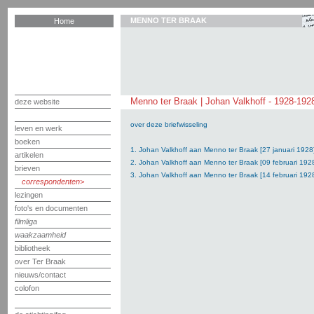
MENNO TER BRAAK
Home
Menno ter Braak | Johan Valkhoff - 1928-192
deze website
over deze briefwisseling
leven en werk
boeken
1. Johan Valkhoff aan Menno ter Braak [27 januari 1928
artikelen
2. Johan Valkhoff aan Menno ter Braak [09 februari 192
brieven
3. Johan Valkhoff aan Menno ter Braak [14 februari 192
correspondenten
lezingen
foto's en documenten
filmliga
waakzaamheid
bibliotheek
over Ter Braak
nieuws/contact
colofon