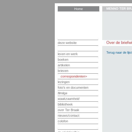
MENNO TER BR
Home
Over de briefw
deze website
Terug naar de lijst
leven en werk
boeken
artikelen
brieven
correspondenten
lezingen
foto's en documenten
filmliga
waakzaamheid
bibliotheek
over Ter Braak
nieuws/contact
colofon