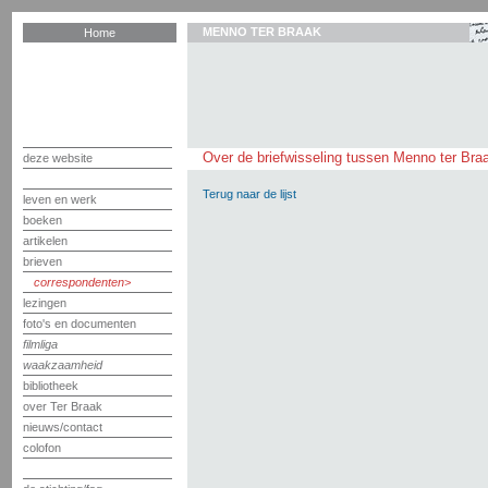
MENNO TER BRAAK
Home
Over de briefwisseling tussen Menno ter Bra
deze website
Terug naar de lijst
leven en werk
boeken
artikelen
brieven
correspondenten
lezingen
foto's en documenten
filmliga
waakzaamheid
bibliotheek
over Ter Braak
nieuws/contact
colofon