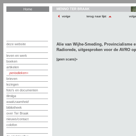
MENNO TER BRAAK
Home
vorige
terug naar lijst
volg
Alie van Wijhe-Smeding, Provincialisme e
deze website
Radiorede, uitgesproken voor de AVRO op
leven en werk
[geen scans]>
boeken
artikelen
periodieken
brieven
lezingen
foto's en documenten
filmliga
waakzaamheid
bibliotheek
over Ter Braak
nieuws/contact
colofon